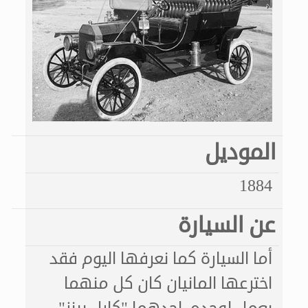
الموديل
1884
عن السيارة
أما السيارة كما نعرفها اليوم فقد
اخترعها المانيان كان كل منهما
يعمل لوحده ,احدهما "كارل ببنز"